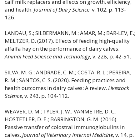
calf milk replacers and effects on growth, efficiency,
and health.
Journal of Dairy Science
, v. 102, p. 113-
126.
LANDAU, S.; SILBERMANN, M.; AMAR, M.; BAR-LEV, E.;
MELTZER, D. (2017). Effects of feeding high-quality
alfalfa hay on the performance of dairy calves.
Animal Feed Science and Technology
, v. 228, p. 42-51.
SILVA, M. G.; ANDRADE, C. M.; COSTA, R. L.; PEREIRA,
R. M.; SANTOS, C. S. (2020). Feeding practices and
health outcomes in dairy calves: A review.
Livestock
Science
, v. 243, p. 104-112.
WEAVER, D. M.; TYLER, J. W.; VANMETRE, D. C.;
HOSTETLER, D. E.; BARRINGTON, G. M. (2016).
Passive transfer of colostral immunoglobulins in
calves.
Journal of Veterinary Internal Medicine
, v. 14, p.