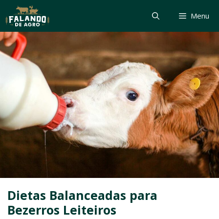
Pular
Menu
para
o
conteúdo
Dietas Balanceadas para
Bezerros Leiteiros